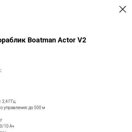
раблик Boatman Actor V2
:
 2,4 ГГц
 управления: до 500 м
кг
В/10 Ач