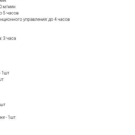
мин
0 м/мин
о 5 часов
нционного управления: до 4 часов
: 3 часа
- 1шт
шт
1шт
ке - 1шт