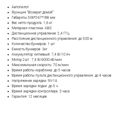
Автопилот
Функция "Возврат домой"
Габариты 506*267*188 мм
Вес нетто продукта: 1,6 кг
Материал пластика: ABS
Дистанционное управление: 2,4 ГГц
Расстояние дистанционного управления: до 500 м
Количество бункеров: 1 шт
Емкость бункеров: 3кг
Аккумулятор литиевый: 7,4 В/10 Ач
Мотор 2шт : 7,4 В/6000 об/мин
Максимальная скорость: 70 м/мин
Время работы кораблика: до 5 часов
Время работы пульта дистанционного управления: до 4 часов
Напряжение зарядки: 9V-1A
Время зарядки лодки: до 5 ч
Время зарядки контроллера: 3 часа
Гарантия: 12 месяцев