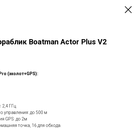
раблик Boatman Actor Plus V2
Pro (эхолот+GPS):
 2,4 ГГц
 управления: до 500 м
я GPS: до 2м
омашняя точка, 16 для обхода.