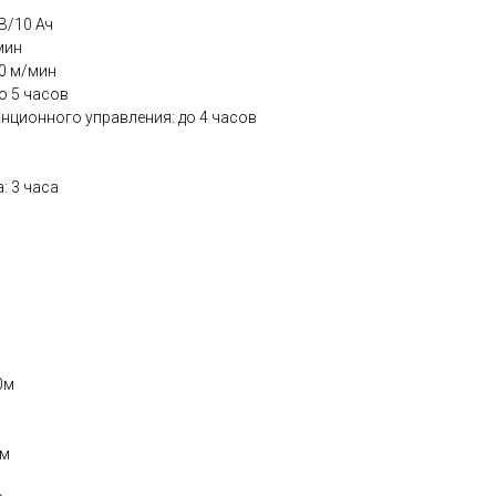
В/10 Ач
мин
0 м/мин
о 5 часов
нционного управления: до 4 часов
: 3 часа
0м
1м